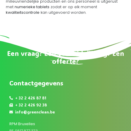
milieuvriendelijke producten en ons personeel is uitgerust
met
numerieke tablets
zodat er op elk moment
kwaliteitscontrole
kan uitgevoerd worden.
Een vraag? Een verduidelijking? Een
offerte?
Contactgegevens
+ 32 2 426 87 81
+ 32 2 426 92 38
info@greenclean.be
RPM Bruxelles
BE 0817.877.373